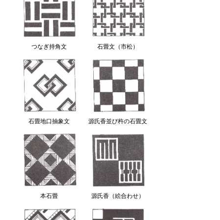
つなぎ持角文
石畳文（市松）
石畳地口抽象文
源氏香並び杵の石畳文
本石畳
源氏香（絵合わせ）