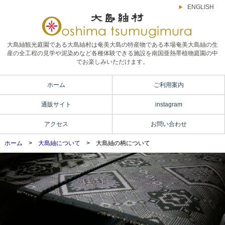
ENGLISH
大島紬観光庭園である大島紬村は奄美大島の特産物である本場奄美大島紬の生
産の全工程の見学や泥染めなど各種体験できる施設を南国亜熱帯植物庭園の中
でお楽しみいただけます。
ホーム
ご利用案内
通販サイト
instagram
アクセス
お問い合わせ
ホーム
>
大島紬について
> 大島紬の柄について