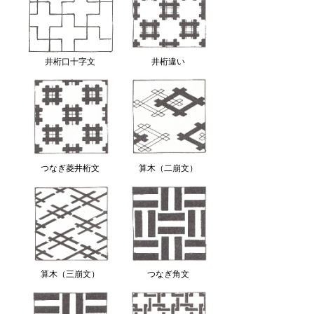
井桁口十字文
井桁違い
つなぎ菱井桁文
算木（二崩文）
算木（三崩文）
つなぎ角文