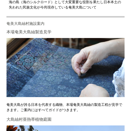
海の島（海のシルクロード）として大変重要な役割を果たし日本本土の
失われた民族文化が今尚現存している奄美大島について
奄美大島紬村施設案内
本場奄美大島紬製造見学
奄美大島が誇る日本を代表する織物、本場奄美大島紬の製造工程が見学で
きます。ご案内にはすべてガイドがつきます。
大島紬村亜熱帯植物庭園