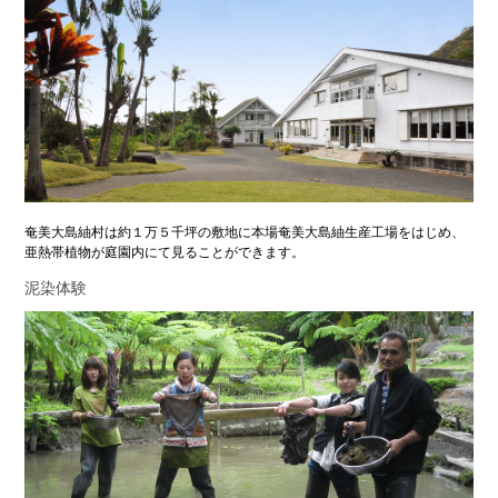
奄美大島紬村は約１万５千坪の敷地に本場奄美大島紬生産工場をはじめ、
亜熱帯植物が庭園内にて見ることができます。
泥染体験