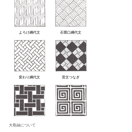
よろけ綱代文
石畳口綱代文
変わり綱代文
雷文つなぎ
大島紬について