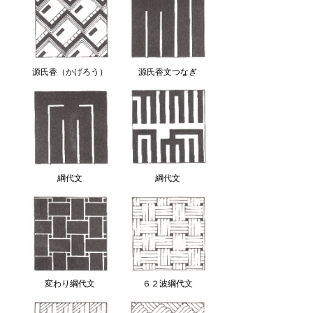
源氏香（かげろう）
源氏香文つなぎ
綱代文
綱代文
変わり綱代文
６２波綱代文