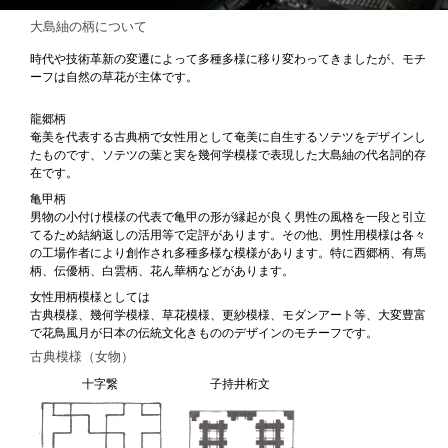
大島紬の柄について
時代や技術革新の変遷によって多種多様に移り変わってきましたが、モチ
ーフは自然の草花が主体です。
龍郷柄
奄美を代表する古典柄で女性用として奄美に自生するソテツをデザインし
たものです、ソテツの葉と実を幾何学模様で表現した大島紬の代名詞的存
在です。
亀甲柄
男物の小付け模様の代表で亀甲の形が縁起が良く男性の風格を一段と引立
てるため結納返しの活用等で定評があります。その他、男性用模様は各々
の工場作者により創作され多種多様な模様があります。特に西郷柄、有馬
柄、伝優柄、白雲柄、花ん華柄などがあります。
女性用柄模様としては
古典模様、幾何学模様、草花模様、更紗模様、モダンアート等、大変豊富
で花鳥風月が日本の伝統文化きもののデザインのモチーフです。
古典模様（女物）
十字繋
子持井桁文