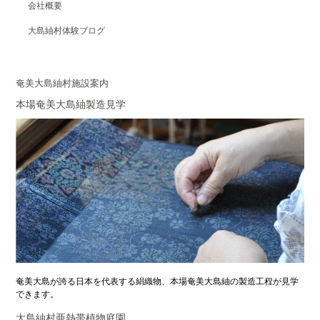
会社概要
大島紬村体験ブログ
奄美大島紬村施設案内
本場奄美大島紬製造見学
奄美大島が誇る日本を代表する絹織物、本場奄美大島紬の製造工程が見学
できます。
大島紬村亜熱帯植物庭園