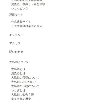
泥染め・機織り・着付体験
ショッピング
通販サイト
公式通販サイト
公式大島紬村楽天市場店
ギャラリー
アクセス
問い合わせ
大島紬について
大島紬とは
泥染めとは
大島紬の種類について
大島紬の柄について
大島紬の反物について
つむぎとは
大島紬に似合う帯
奄美大島の歴史