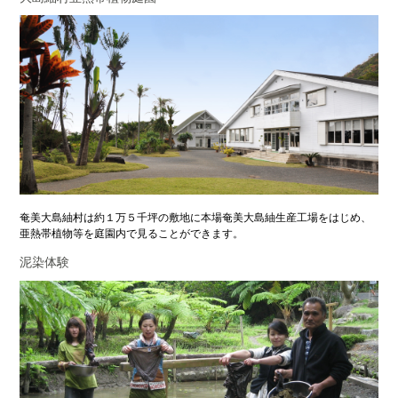
奄美大島紬村は約１万５千坪の敷地に本場奄美大島紬生産工場をはじめ、
亜熱帯植物等を庭園内で見ることができます。
泥染体験